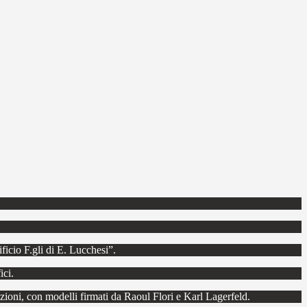
.
ficio F.gli di E. Lucchesi”.
ici.
edizioni, con modelli firmati da Raoul Flori e Karl Lagerfeld.