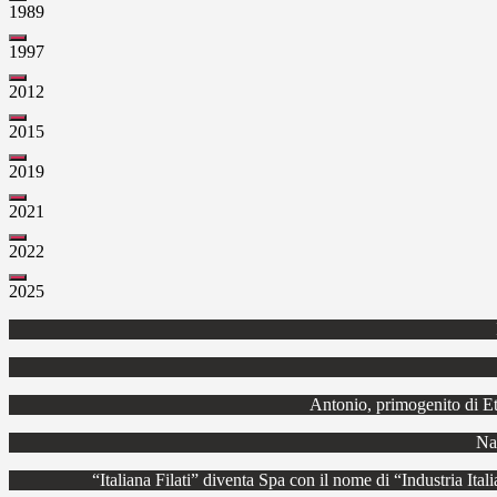
1989
1997
2012
2015
2019
2021
2022
2025
Antonio, primogenito di Ett
Nas
“Italiana Filati” diventa Spa con il nome di “Industria Itali