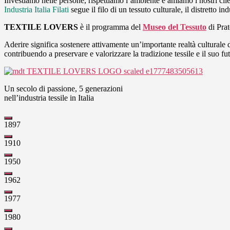
Investiamo nelle persone, rispettiamo l’ambiente e amiamo i nostri clie
Industria Italia Filati ​
segue il filo di un tessuto culturale, il distretto i
TEXTILE LOVERS
è il programma del
Museo del Tessuto
di Prat
Aderire significa sostenere attivamente un’importante realtà culturale de
contribuendo a preservare e valorizzare la tradizione tessile e il suo fu
Un secolo di passione, 5 generazioni
nell’industria tessile in Italia
1897
1910
1950
1962
1977
1980