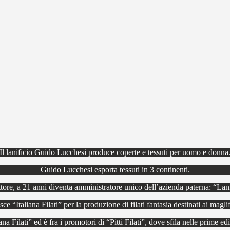
Il lanificio Guido Lucchesi produce coperte e tessuti per uomo e donna
Guido Lucchesi esporta tessuti in 3 continenti.
ore, a 21 anni diventa amministratore unico dell’azienda paterna: “Lani
ce “Italiana Filati” per la produzione di filati fantasia destinati ai maglif
ana Filati” ed è fra i promotori di “Pitti Filati”, dove sfila nelle prime 