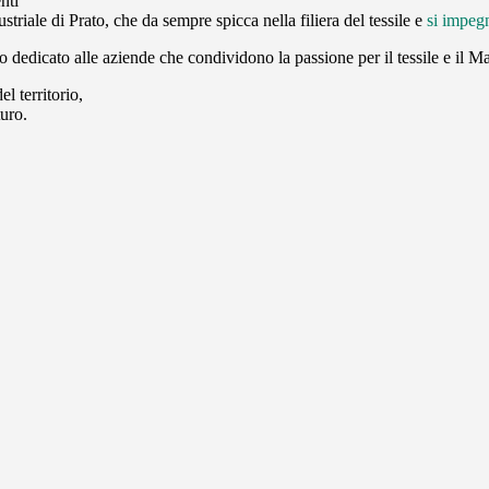
nti
ndustriale di Prato, che da sempre spicca nella filiera del tessile e
si impegn
o dedicato alle aziende che condividono la passione per il tessile e il Ma
l territorio,
turo.