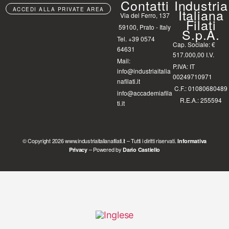
Contatti
Industria
ACCEDI ALLA PRIVATE AREA
Italiana
Via del Ferro, 137
Filati
59100, Prato - Italy
S.p.A.
Tel. +39 0574
Cap. Sociale: €
64631
517.000,00 I.V.
Mail:
P.IVA: IT
info@industriaitalia
00249710971
nafilati.it
C.F.: 01080680489
info@accademiafila
R.E.A.: 255594
ti.it
© Copyright 2026 www.industriaitalianafilati.it – Tutti i diritti riservati.
Informativa
– Powered by
Privacy
Dario Castiello